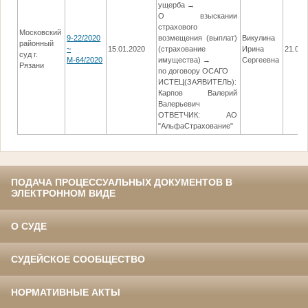
ущерба →
О взыскании
страхового
Московский
9-22/2020
возмещения (выплат)
Викулина
районный
~
15.01.2020
(страхование
Ирина
21.01.
суд г.
М-64/2020
имущества) →
Сергеевна
Рязани
по договору ОСАГО
ИСТЕЦ(ЗАЯВИТЕЛЬ):
Карпов Валерий
Валерьевич
ОТВЕТЧИК: АО
"АльфаСтрахование"
ПОДАЧА ПРОЦЕССУАЛЬНЫХ ДОКУМЕНТОВ В
ЭЛЕКТРОННОМ ВИДЕ
О СУДЕ
СУДЕЙСКОЕ СООБЩЕСТВО
НОРМАТИВНЫЕ АКТЫ